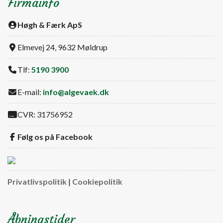
Firmainfo
Høgh & Færk ApS
Elmevej 24, 9632 Møldrup
Tlf:
5190 3900
E-mail:
info@algevaek.dk
CVR: 31756952
Følg os på Facebook
Privatlivspolitik
|
Cookiepolitik
Åbningstider