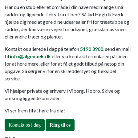
Har du en stub eller et område i din have med mange små
rødder og lignende, f.eks. fra et bed? Så lad Høgh & Færk
hjælpe dig med at gøre dine udearealer fri for træstubbe og
rødder, der kan være i vejen for udsynet, græsslåmaskinen
eller andre træer og planter.
Kontakt os allerede i dag på telefon
5190 3900
, send en mail
til
info@algevaek.dk
eller via kontaktformularen på siden
for at høre mere, eller for at få et godt tilbud på netop din
opgave. Så sørger vi for en skræddersyet og fleksibel
service.
Vi hjælper private og erhverv i Viborg, Hobro, Skive og
omkringliggende områder.
Vi ser frem til at høre fra dig!
Kontakt os i dag
Ring til os