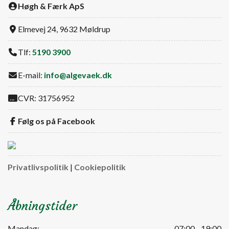
Høgh & Færk ApS
Elmevej 24, 9632 Møldrup
Tlf:
5190 3900
E-mail:
info@algevaek.dk
CVR: 31756952
Følg os på Facebook
Privatlivspolitik
|
Cookiepolitik
Åbningstider
Mandag:
07:00 - 19:00