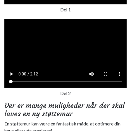
Del 1
Del 2
Der er mange muligheder når der skal
laves en ny støttemur
En støttemur kan være en fantastisk måde, at optimere din
have eller ude arealer på.