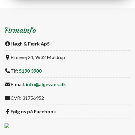
Firmainfo
Høgh & Færk ApS
Elmevej 24, 9632 Møldrup
Tlf:
5190 3900
E-mail:
info@algevaek.dk
CVR: 31756952
Følg os på Facebook