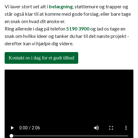
Vi laver stort set alt i
belægning
, støttemure og trapper og
står også klar til at komme med gode forslag, eller bare tage
en snak om hvad dit ønske er.
Ring allerede i dag på telefon
5190 3900
og lad os tage en
snak om hvilke ideer og tanker du har til det næste projekt -
derefter kan vi hjælpe dig videre.
Kontakt os i dag for et godt tilbud