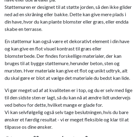
Støttemuren er designet til at støtte jorden, så den ikke glider
ned ad en skråning eller bakke. Dette kan give mere plads i
din have, hvor du kan plante blomster eller græs, eller endda
skabe en terrasse.
En støttemur kan også være et dekorativt element i din have
og kan give en flot visuel kontrast til græs eller
blomsterbede. Der findes forskellige materialer, der kan
bruges til at bygge støttemure, herunder beton, sten og
mursten. Hver materiale kan give et flot og unikt udtryk, alt
du skal gøre er blot at vælge det materiale du bedst kan lide.
Vi gør meget ud af at kvaliteten er i top, og du er selv med lige
til den sidste sten er lagt, så du kan nå at ændre lidt undervejs
ved behov for dette, hvilket mange er glade for.
Vi kan selvfølgelig også selv tage beslutningen, hvis du bare
ønsker et færdig resultat - vi er meget fleksible og klar til at
tilpasse os dine ønsker.