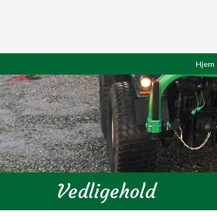
Gå
til
hovedindhold
Hjem
Vedligehold