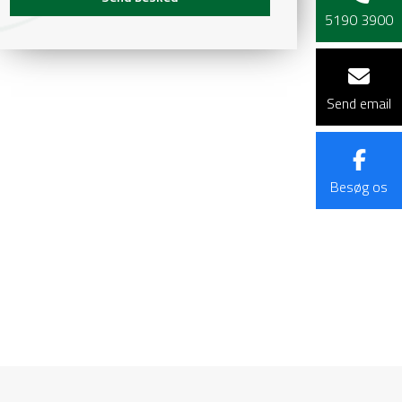
5190 3900
Send email
Besøg os