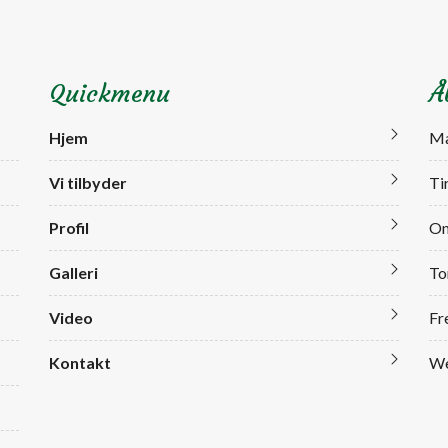
Quickmenu
Å
Hjem
Ma
Vi tilbyder
Ti
Profil
On
Galleri
To
Video
Fr
Kontakt
We