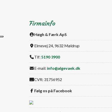
Firmainfo
Høgh & Færk ApS
Elmevej 24, 9632 Møldrup
Tlf:
5190 3900
E-mail:
info@algevaek.dk
CVR: 31756952
Følg os på Facebook